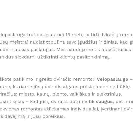
lopaslauga turi daugiau nei 15 metų patirtį dviračių remont
sų meistrai nuolat tobulina savo įgūdžius ir žinias, kad ga
oderniausias paslaugas. Mes naudojame tik aukščiausios 
ankius siekdami užtikrinti klientų pasitenkinimą.
škote patikimo ir greito dviračio remonto?
Velopaslauga
– 
aune, kuriame jūsų dviratis atgaus puikią techninę būklę
iračius: miesto, kalnų, plento, vaikiškus ir elektrinius.
sų tikslas – kad jūsų dviratis būtų ne tik
saugus
, bet ir
m
ekvienas remontas atliekamas individualiai, įvertinant dvir
sidėvėjimą ir jūsų poreikius.