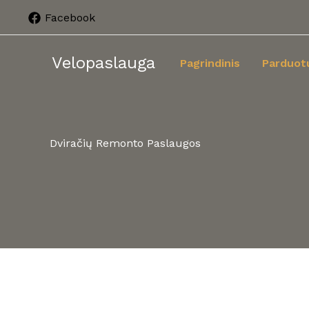
Pereiti
Facebook
prie
turinio
Velopaslauga
Pagrindinis
Parduot
Dviračių Remonto Paslaugos