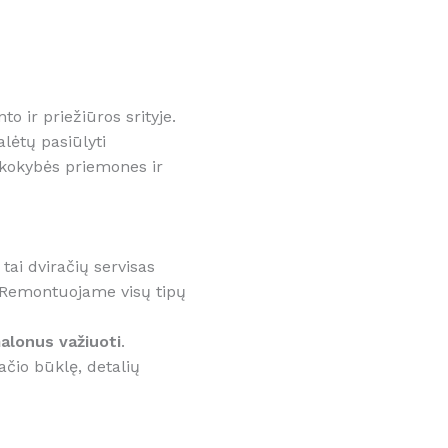
o ir priežiūros srityje.
lėtų pasiūlyti
kokybės priemones ir
tai dviračių servisas
. Remontuojame visų tipų
alonus važiuoti
.
ačio būklę, detalių