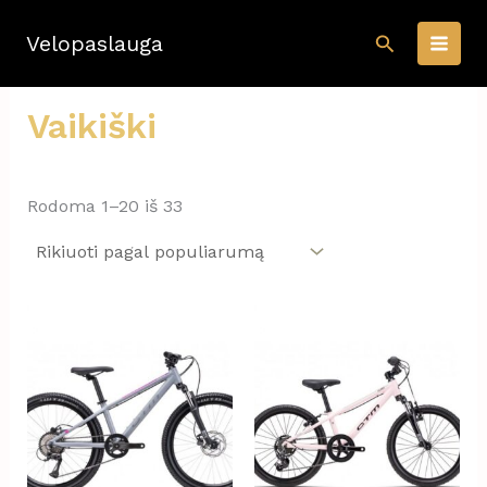
Pereiti
Paieška
prie
Velopaslauga
turinio
Vaikiški
Rūšiuojama
Rodoma 1–20 iš 33
pagal
populiarumą