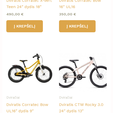
Dviratis Corratec X-Vert
Dviratis Corratec Bow
Teen 24″ dydis 18″
16″ UL16
490,00
€
350,00
€
Į KREPŠELĮ
Į KREPŠELĮ
Dviračiai
Dviračiai
Dviratis Corratec Bow
Dviratis CTM Rocky 3.0
UL16″ dydis 9″
24″ dydis 13″