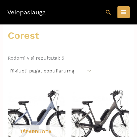
Pereiti
Paieška
prie
Velopaslauga
turinio
Corest
Rūšiuojama
Rodomi visi rezultatai: 5
pagal
populiarumą
IŠPARDUOTA