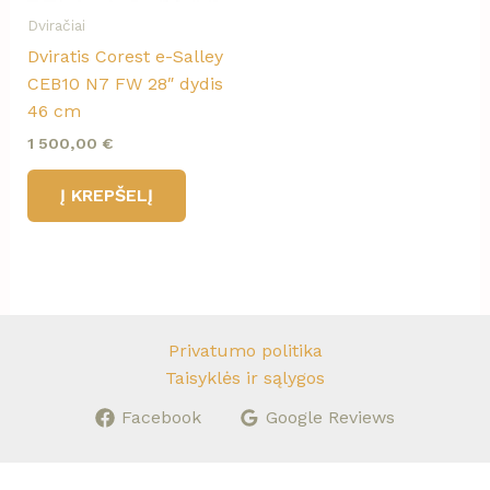
Dviračiai
Dviratis Corest e-Salley
CEB10 N7 FW 28″ dydis
46 cm
1 500,00
€
Į KREPŠELĮ
Privatumo politika
Taisyklės ir sąlygos
Facebook
Google Reviews