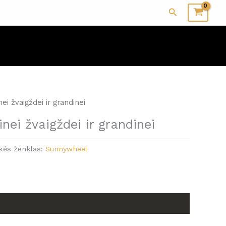
Paieška
ei žvaigždei ir grandinei
nei žvaigždei ir grandinei
kės ženklas:
Sunnywheel