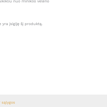
ikikliu nuo miniklio veleno
e yra įsigiję šį produktą.
r sąlygos