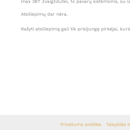
max 38T žvaigždutei, 1x pavarų sistemoms, su la
Atsiliepimų dar nėra.
Rašyti atsiliepimą gali tik prisijungę pirkėjai, kuri
Privatumo politika
Taisyklės i