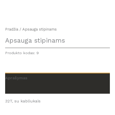
Pradžia
/ Apsauga stipinams
Apsauga stipinams
Produkto kodas:
9
Aprašymas
Atsiliepimai (0)
32T, su kabliukais