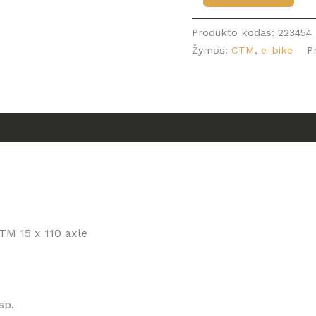
kiekis:
Dviratis
Produkto kodas:
223454
CTM
Žymos:
CTM
,
e-bike
P
Switch
Comp
e-
MTB
29"
dydis
L
TM 15 x 110 axle
sp.