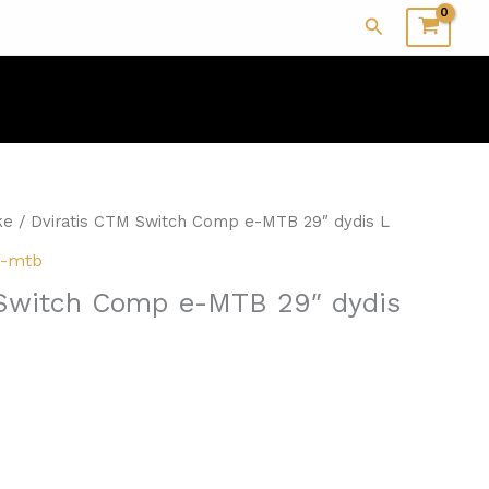
Paieška
ke
/ Dviratis CTM Switch Comp e-MTB 29″ dydis L
ų-mtb
 Switch Comp e-MTB 29″ dydis