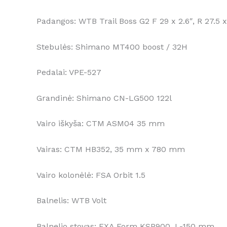
Padangos: WTB Trail Boss G2 F 29 x 2.6″, R 27.5 x
Stebulės: Shimano MT400 boost / 32H
Pedalai: VPE-527
Grandinė: Shimano CN-LG500 122l
Vairo iškyša: CTM ASM04 35 mm
Vairas: CTM HB352, 35 mm x 780 mm
Vairo kolonėlė: FSA Orbit 1.5
Balnelis: WTB Volt
Balnelio stovas: EXA Form KSP900, L-150 mm