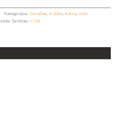
Kategorijos:
Dviračiai
,
e-bike
,
Kalnų-mtb
rekės ženklas:
CTM