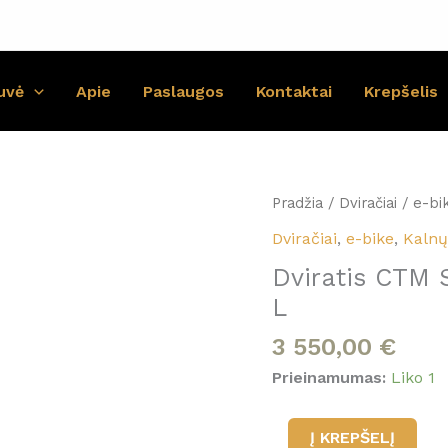
uvė
Apie
Paslaugos
Kontaktai
Krepšelis
Pradžia
/
Dviračiai
/
e-bi
Dviračiai
,
e-bike
,
Kaln
Dviratis CTM
L
3 550,00
€
Prieinamumas:
Liko 1
produkto
Į KREPŠELĮ