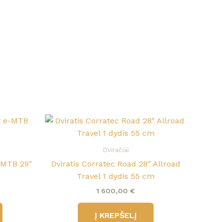
Dviračiai
-MTB 29″
Dviratis Corratec Road 28″ Allroad
Travel 1 dydis 55 cm
1 600,00
€
Į KREPŠELĮ