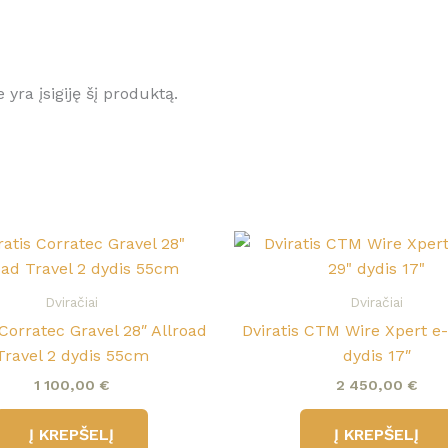
e yra įsigiję šį produktą.
Dviračiai
Dviračiai
 Corratec Gravel 28″ Allroad
Dviratis CTM Wire Xpert e
Travel 2 dydis 55cm
dydis 17″
1 100,00
€
2 450,00
€
Į KREPŠELĮ
Į KREPŠELĮ