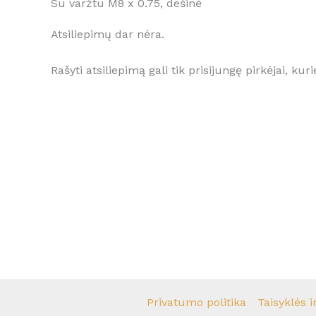
Su varžtu M8 x 0.75, dešinė
Atsiliepimų dar nėra.
Rašyti atsiliepimą gali tik prisijungę pirkėjai, kuri
Privatumo politika
Taisyklės i