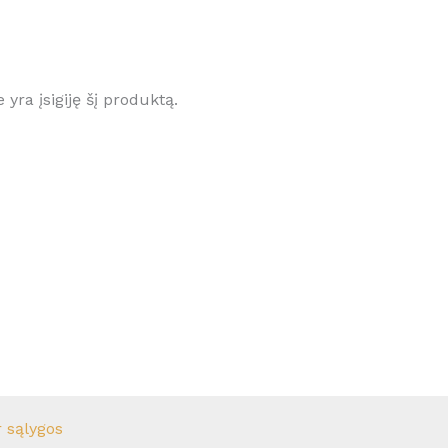
e yra įsigiję šį produktą.
r sąlygos