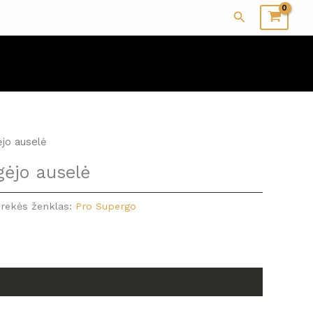
Paieška
ėjo auselė
gėjo auselė
rekės ženklas:
Pro Supergo