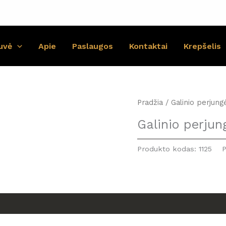
uvė
Apie
Paslaugos
Kontaktai
Krepšelis
Pradžia
/ Galinio perjung
Galinio perjun
Produkto kodas:
1125
P