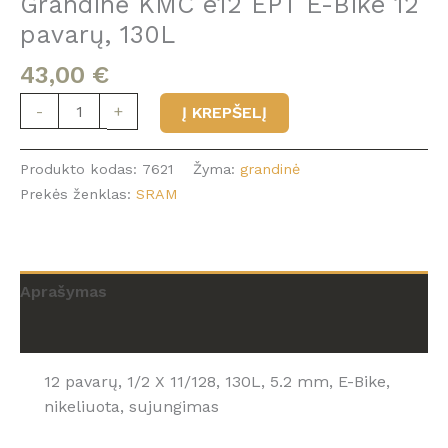
Grandinė KMC e12 EPT E-Bike 12
pavarų, 130L
43,00
€
produkto
-
+
Į KREPŠELĮ
kiekis:
Grandinė
Produkto kodas:
7621
Žyma:
grandinė
KMC
Prekės ženklas:
SRAM
e12
EPT
E-
Bike
Aprašymas
12
pavarų,
Atsiliepimai (0)
130L
12 pavarų, 1/2 X 11/128, 130L, 5.2 mm, E-Bike,
nikeliuota, sujungimas