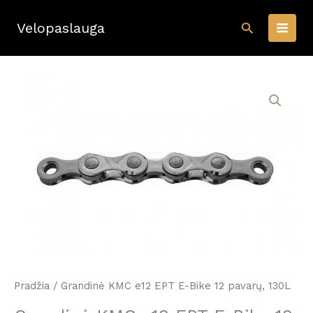
Pereiti
Paieška
prie
Velopaslauga
turinio
Pradžia
/ Grandinė KMC e12 EPT E-Bike 12 pavarų, 130L