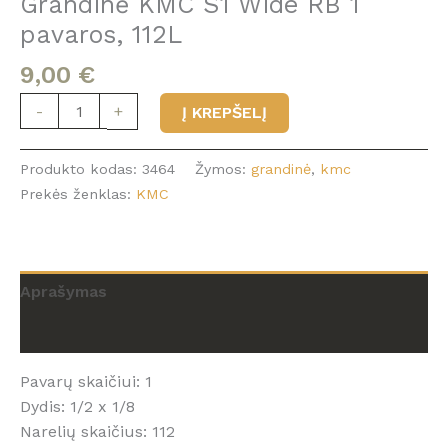
Grandinė KMC S1 Wide RB 1
pavaros, 112L
9,00
€
produkto
-
+
Į KREPŠELĮ
kiekis:
Grandinė
Produkto kodas:
3464
Žymos:
grandinė
,
kmc
KMC
Prekės ženklas:
KMC
S1
Wide
RB
1
Aprašymas
pavaros,
112L
Atsiliepimai (0)
Pavarų skaičiui: 1
Dydis: 1/2 x 1/8
Narelių skaičius: 112