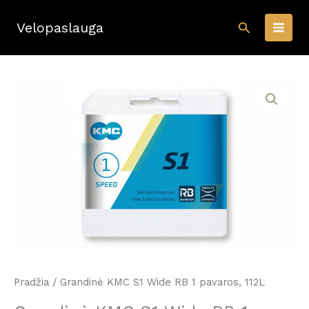
Pereiti
Paieška
prie
Velopaslauga
turinio
Pradžia
/ Grandinė KMC S1 Wide RB 1 pavaros, 112L