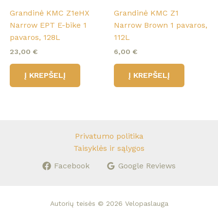
Grandinė KMC Z1eHX
Grandinė KMC Z1
Narrow EPT E-bike 1
Narrow Brown 1 pavaros,
pavaros, 128L
112L
23,00
€
6,00
€
Į KREPŠELĮ
Į KREPŠELĮ
Privatumo politika
Taisyklės ir sąlygos
Facebook
Google Reviews
Autorių teisės © 2026 Velopaslauga