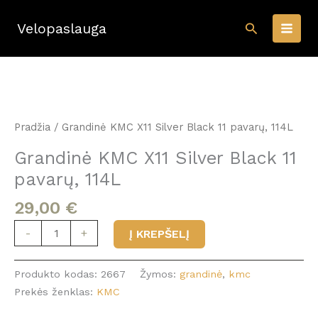
Pereiti
Paieška
prie
Velopaslauga
turinio
Pradžia
/ Grandinė KMC X11 Silver Black 11 pavarų, 114L
Grandinė KMC X11 Silver Black 11
pavarų, 114L
29,00
€
produkto
-
+
Į KREPŠELĮ
kiekis:
Grandinė
Produkto kodas:
2667
Žymos:
grandinė
,
kmc
KMC
Prekės ženklas:
KMC
X11
Silver