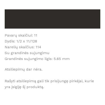
Black
11
Aprašymas
pavarų,
114L
Atsiliepimai (0)
Pavarų skaičiui: 11
Dydis: 1/2 x 11/128
Narelių skaičius: 114
Su grandinės sujungimu
Grandinės sujungimo ilgis: 5.65 mm
Atsiliepimų dar nėra.
Rašyti atsiliepimą gali tik prisijungę pirkėjai, kurie
yra įsigiję šį produktą.