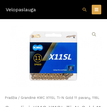
Pereiti
Paieška
prie
Velopaslauga
turinio
Pradžia
/ Grandinė KMC X11SL Ti-N Gold 11 pavarų, 118L