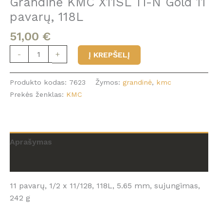
Grandinė KMC X11SL Ti-N Gold 11
pavarų, 118L
51,00
€
produkto
-
+
Į KREPŠELĮ
kiekis:
Grandinė
Produkto kodas:
7623
Žymos:
grandinė
,
kmc
KMC
Prekės ženklas:
KMC
X11SL
Ti-
N
Gold
Aprašymas
11
pavarų,
Atsiliepimai (0)
118L
11 pavarų, 1/2 x 11/128, 118L, 5.65 mm, sujungimas,
242 g