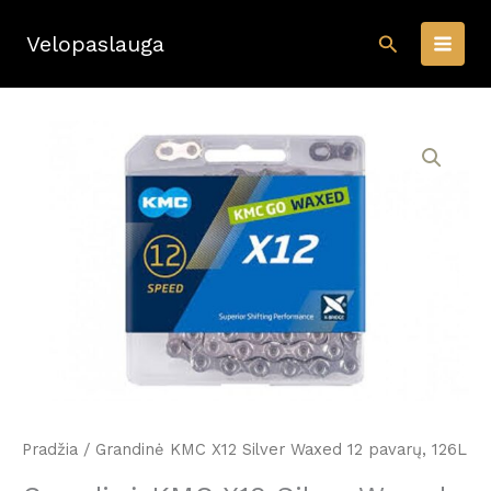
Pereiti
Paieška
prie
Velopaslauga
turinio
Pradžia
/ Grandinė KMC X12 Silver Waxed 12 pavarų, 126L