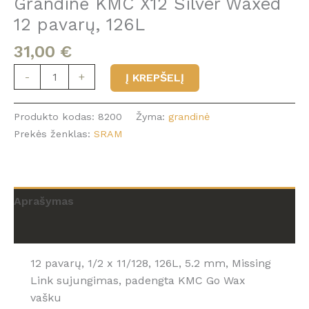
Grandinė KMC X12 Silver Waxed
12 pavarų, 126L
31,00
€
produkto
-
+
Į KREPŠELĮ
kiekis:
Grandinė
Produkto kodas:
8200
Žyma:
grandinė
KMC
Prekės ženklas:
SRAM
X12
Silver
Waxed
12
Aprašymas
pavarų,
126L
Atsiliepimai (0)
12 pavarų, 1/2 x 11/128, 126L, 5.2 mm, Missing
Link sujungimas, padengta KMC Go Wax
vašku