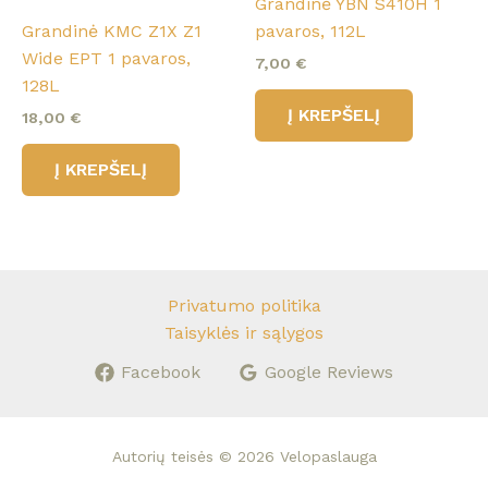
Grandinė YBN S410H 1
Grandinė KMC Z1X Z1
pavaros, 112L
Wide EPT 1 pavaros,
7,00
€
128L
Į KREPŠELĮ
18,00
€
Į KREPŠELĮ
Privatumo politika
Taisyklės ir sąlygos
Facebook
Google Reviews
Autorių teisės © 2026 Velopaslauga