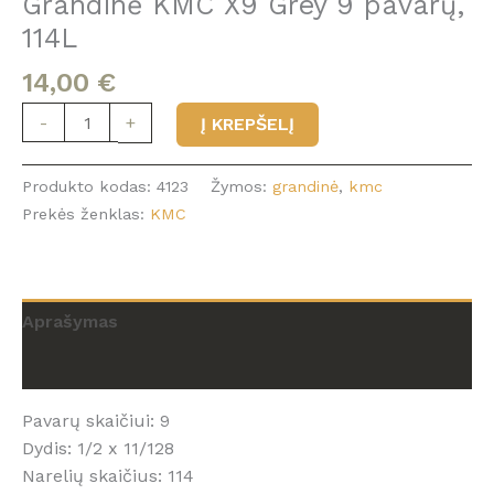
Grandinė KMC X9 Grey 9 pavarų,
114L
14,00
€
produkto
-
+
Į KREPŠELĮ
kiekis:
Grandinė
Produkto kodas:
4123
Žymos:
grandinė
,
kmc
KMC
Prekės ženklas:
KMC
X9
Grey
9
pavarų,
Aprašymas
114L
Atsiliepimai (0)
Pavarų skaičiui: 9
Dydis: 1/2 x 11/128
Narelių skaičius: 114