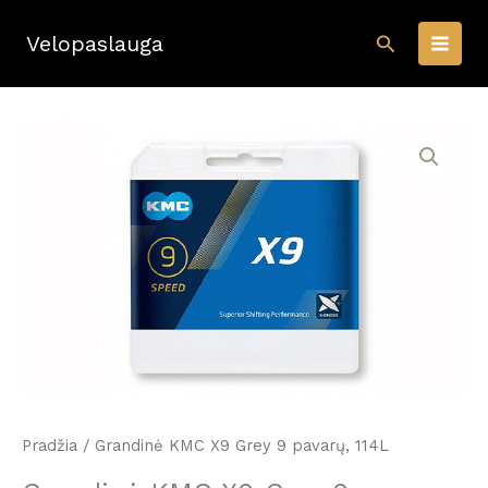
Pereiti
Paieška
prie
Velopaslauga
turinio
Pradžia
/ Grandinė KMC X9 Grey 9 pavarų, 114L