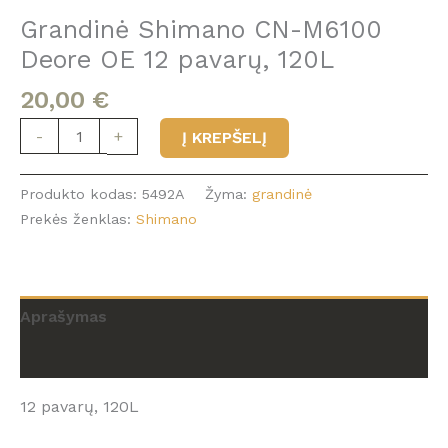
Grandinė Shimano CN-M6100
Deore OE 12 pavarų, 120L
20,00
€
produkto
-
+
Į KREPŠELĮ
kiekis:
Grandinė
Produkto kodas:
5492A
Žyma:
grandinė
Shimano
Prekės ženklas:
Shimano
CN-
M6100
Deore
OE
Aprašymas
12
pavarų,
Atsiliepimai (0)
120L
12 pavarų, 120L