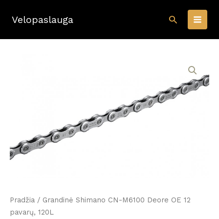
Pereiti
Paieška
prie
Velopaslauga
turinio
Pradžia
/ Grandinė Shimano CN-M6100 Deore OE 12
pavarų, 120L