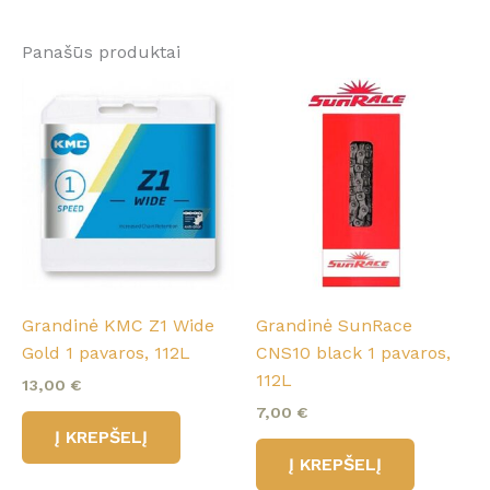
Panašūs produktai
Grandinė KMC Z1 Wide
Grandinė SunRace
Gold 1 pavaros, 112L
CNS10 black 1 pavaros,
112L
13,00
€
7,00
€
Į KREPŠELĮ
Į KREPŠELĮ