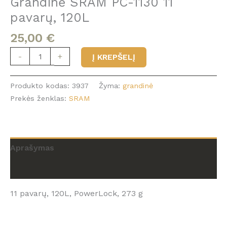
Grandinė SRAM PC-1130 11
pavarų, 120L
25,00
€
produkto
-
+
Į KREPŠELĮ
kiekis:
Grandinė
Produkto kodas:
3937
Žyma:
grandinė
SRAM
Prekės ženklas:
SRAM
PC-
1130
11
pavarų,
Aprašymas
120L
Atsiliepimai (0)
11 pavarų, 120L, PowerLock, 273 g