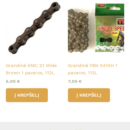
Grandinė KMC S1 Wide
Grandinė YBN S410H 1
Brown 1 pavaros, 112L
pavaros, 112L
5,00
€
7,00
€
Į KREPŠELĮ
Į KREPŠELĮ