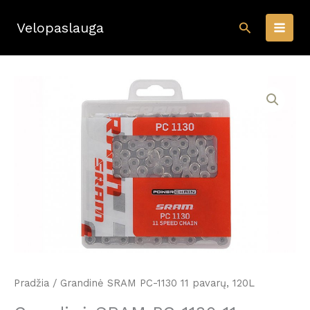
Pereiti
Paieška
prie
Velopaslauga
turinio
Pradžia
/ Grandinė SRAM PC-1130 11 pavarų, 120L