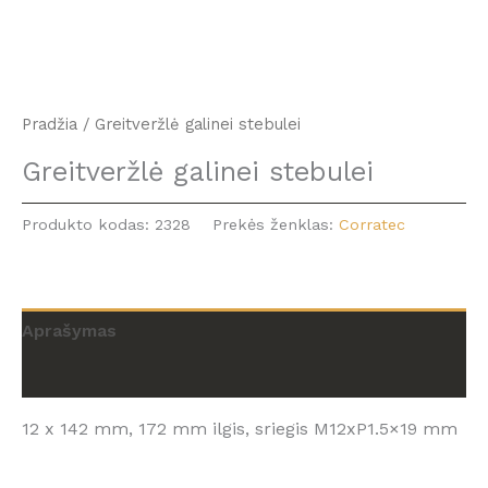
Pradžia
/ Greitveržlė galinei stebulei
Greitveržlė galinei stebulei
Produkto kodas:
2328
Prekės ženklas:
Corratec
Aprašymas
Atsiliepimai (0)
12 x 142 mm, 172 mm ilgis, sriegis M12xP1.5×19 mm