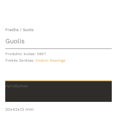
Pradžia
/ Guolis
Guolis
Produkto kodas:
5957
Prekės ženklas:
Enduro Bearings
Aprašymas
Atsiliepimai (0)
20x42x12 mm