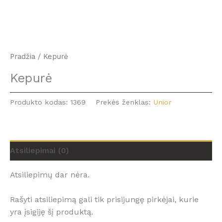
Pradžia
/ Kepurė
Kepurė
Produkto kodas:
1369
Prekės ženklas:
Unior
Atsiliepimai (0)
Atsiliepimų dar nėra.
Rašyti atsiliepimą gali tik prisijungę pirkėjai, kurie
yra įsigiję šį produktą.