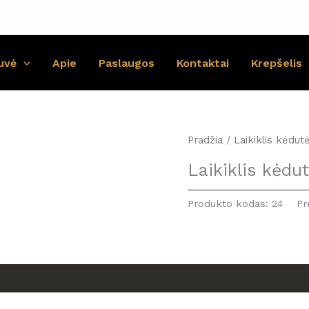
uvė
Apie
Paslaugos
Kontaktai
Krepšelis
Pradžia
/ Laikiklis kėdu
Laikiklis kėd
Produkto kodas:
24
Pr