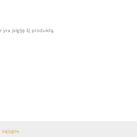
e yra įsigiję šį produktą.
r sąlygos