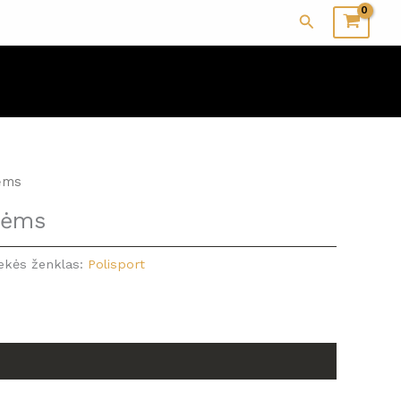
Paieška
tėms
utėms
ekės ženklas:
Polisport