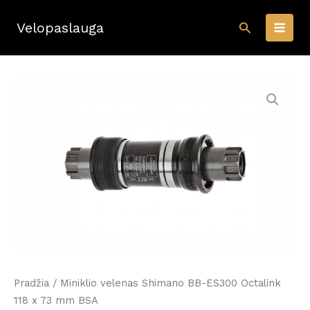
Pereiti
Paieška
prie
Velopaslauga
turinio
Pradžia
/ Miniklio velenas Shimano BB-ES300 Octalink
118 x 73 mm BSA