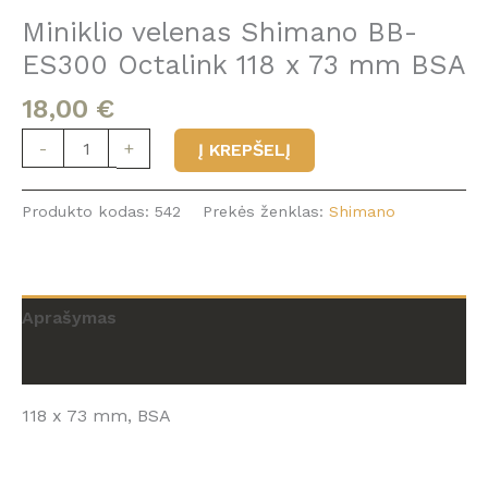
Miniklio velenas Shimano BB-
ES300 Octalink 118 x 73 mm BSA
18,00
€
produkto
-
+
Į KREPŠELĮ
kiekis:
Miniklio
Produkto kodas:
542
Prekės ženklas:
Shimano
velenas
Shimano
BB-
ES300
Aprašymas
Octalink
118
Atsiliepimai (0)
x
73
118 x 73 mm, BSA
mm
BSA