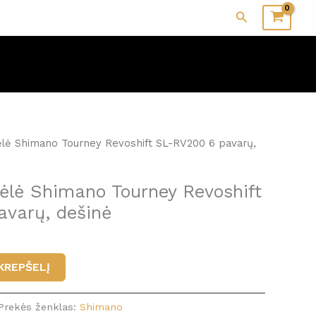
Paieška
lė Shimano Tourney Revoshift SL-RV200 6 pavarų,
ėlė Shimano Tourney Revoshift
varų, dešinė
 KREPŠELĮ
Prekės ženklas:
Shimano