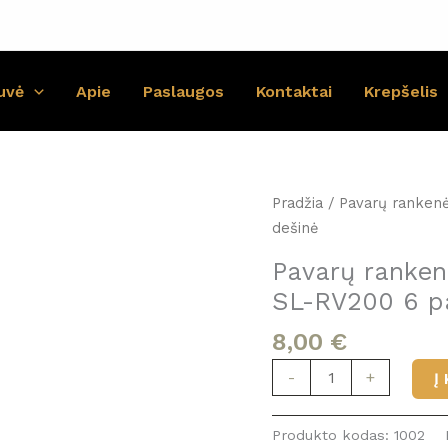
uvė
Apie
Paslaugos
Kontaktai
Krepšelis
Pradžia
/ Pavarų rankenė
dešinė
Pavarų ranken
SL-RV200 6 pa
8,00
€
produkto
-
+
Į
kiekis:
Pavarų
Produkto kodas:
1002
rankenėlė