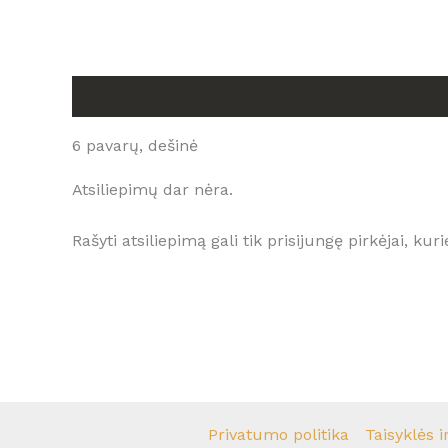
Aprašymas
Atsiliepimai (0)
6 pavarų, dešinė
Atsiliepimų dar nėra.
Rašyti atsiliepimą gali tik prisijungę pirkėjai, kuri
Privatumo politika
Taisyklės i