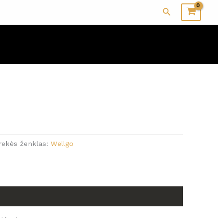
Paieška
rekės ženklas:
Wellgo