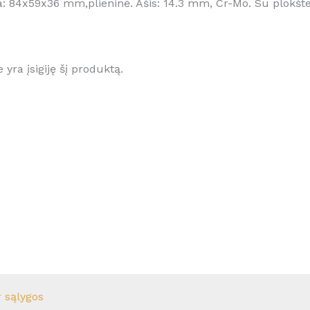
: 84x59x36 mm,plieninė. Ašis: 14.3 mm, Cr-Mo. Su plokšt
e yra įsigiję šį produktą.
r sąlygos