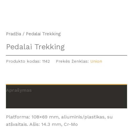
Pradžia
/ Pedalai Trekking
Pedalai Trekking
Produkto kodas:
1142
Prekės ženklas:
Union
Aprašymas
Atsiliepimai (0)
Platforma: 108×69 mm, aliuminis/plastikas, su
atšvaitais. Ašis: 14.3 mm, Cr-Mo