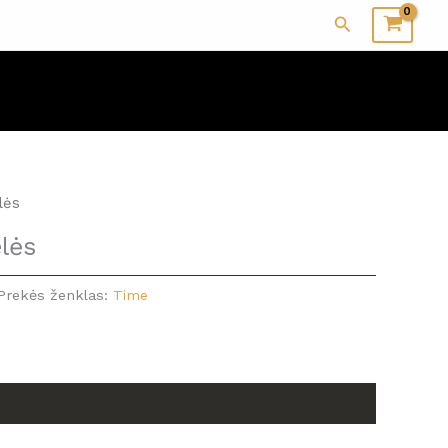
Paieška
lės
lės
Prekės ženklas:
Time