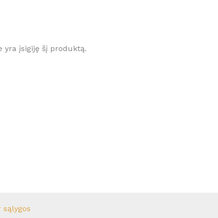
e yra įsigiję šį produktą.
r sąlygos