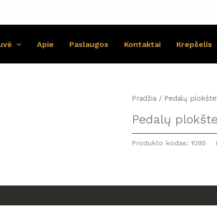
uvė
Apie
Paslaugos
Kontaktai
Krepšelis
Pradžia
/ Pedalų plokšte
Pedalų plokšte
Produkto kodas:
1095