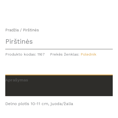
Pradžia
/ Pirštinės
Pirštinės
Produkto kodas:
1167
Prekės ženklas:
Polednik
Aprašymas
Atsiliepimai (0)
Delno plotis 10-11 cm, juoda/žalia