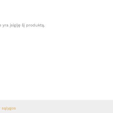
e yra įsigiję šį produktą.
r sąlygos