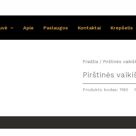
uvė
Apie
Paslaugos
Kontaktai
Krepšelis
Pradžia
/ Pirštinės vaiki
Pirštinės vaiki
Produkto kodas:
1190