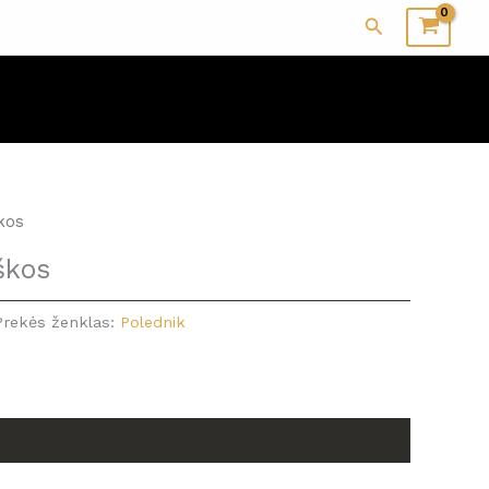
Paieška
škos
škos
Prekės ženklas:
Polednik