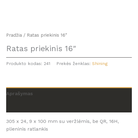
Pradžia
/ Ratas priekinis 16″
Ratas priekinis 16″
Produkto kodas:
241
Prekės ženklas:
Shining
Aprašymas
Atsiliepimai (0)
305 x 24, 9 x 100 mm su veržlėmis, be QR, 16H,
plieninis ratlankis