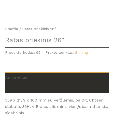
Pradžia
/ Ratas priekinis 26″
Ratas priekinis 26″
Produkto kodas:
95
Prekės ženklas:
Shining
Aprašymas
Atsiliepimai (0)
559 x 21, 9 x 100 mm su veržlėmis, be QR, Chosen
stebulė, 36H, V-Brake, aliuminis viengubas ratlankis,
sidabrinis