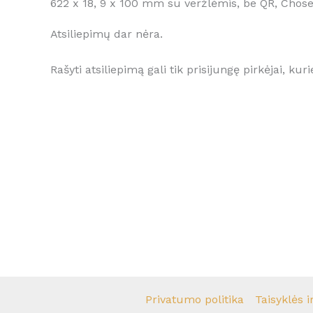
622 x 18, 9 x 100 mm su veržlėmis, be QR, Chosen
Atsiliepimų dar nėra.
Rašyti atsiliepimą gali tik prisijungę pirkėjai, kuri
Privatumo politika
Taisyklės i