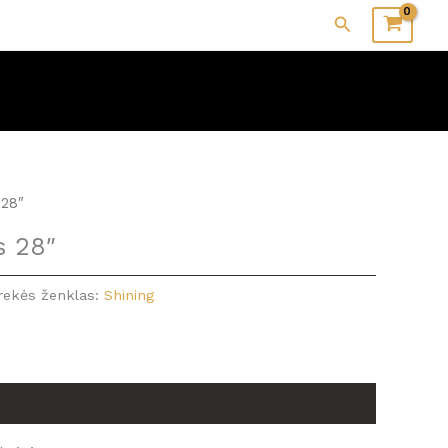
Paieška
 28″
s 28″
rekės ženklas:
Shining