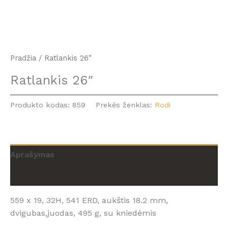
Pradžia
/ Ratlankis 26″
Ratlankis 26″
Produkto kodas:
859
Prekės ženklas:
Rodi
Aprašymas
Atsiliepimai (0)
559 x 19, 32H, 541 ERD, aukštis 18.2 mm,
dvigubas,juodas, 495 g, su kniedėmis