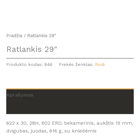
Pradžia
/ Ratlankis 29″
Ratlankis 29″
Produkto kodas:
846
Prekės ženklas:
Rodi
Aprašymas
Atsiliepimai (0)
622 x 30, 28H, 602 ERD, bekamerinis, aukštis 19 mm,
dvigubas, juodas, 616 g, su kniedėmis