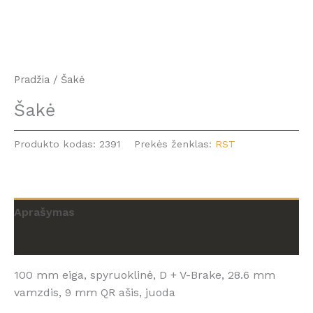
Pradžia
/ Šakė
Šakė
Produkto kodas:
2391
Prekės ženklas:
RST
Aprašymas
Atsiliepimai (0)
100 mm eiga, spyruoklinė, D + V-Brake, 28.6 mm
vamzdis, 9 mm QR ašis, juoda