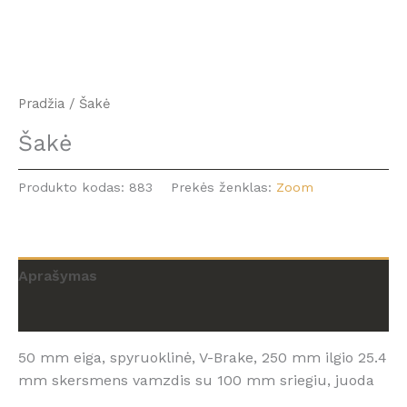
Pradžia
/ Šakė
Šakė
Produkto kodas:
883
Prekės ženklas:
Zoom
Aprašymas
Atsiliepimai (0)
50 mm eiga, spyruoklinė, V-Brake, 250 mm ilgio 25.4
mm skersmens vamzdis su 100 mm sriegiu, juoda