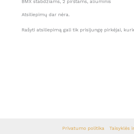
BMX stabdžiams, 2 pirštams, aliuminis
Atsiliepimų dar nėra.
Rašyti atsiliepimą gali tik prisijungę pirkėjai, kuri
Privatumo politika
Taisyklės i