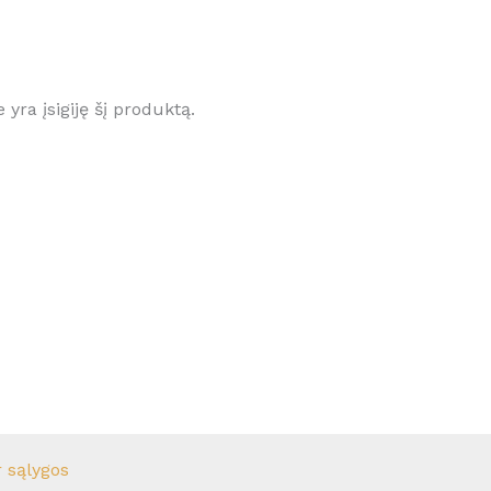
e yra įsigiję šį produktą.
r sąlygos