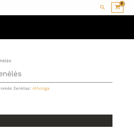
Paieška
nėlės
enėlės
rekės ženklas:
Alhonga