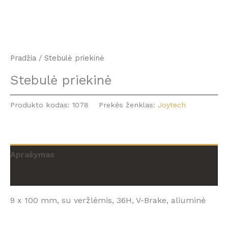
Pradžia
/ Stebulė priekinė
Stebulė priekinė
Produkto kodas:
1078
Prekės ženklas:
Joytech
Aprašymas
Atsiliepimai (0)
9 x 100 mm, su veržlėmis, 36H, V-Brake, aliuminė