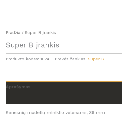
Pradžia
/ Super B įrankis
Super B įrankis
Produkto kodas:
1024
Prekės ženklas:
Super B
Aprašymas
Atsiliepimai (0)
Senesnių modelių miniklio velenams, 36 mm