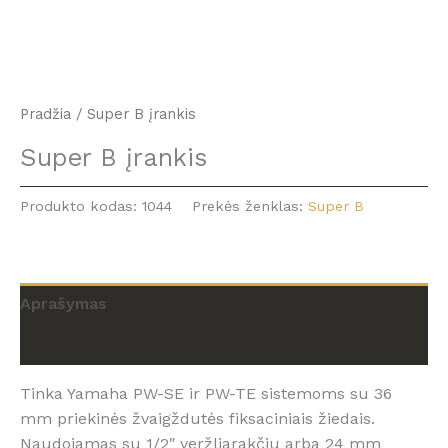
Pradžia
/ Super B įrankis
Super B įrankis
Produkto kodas:
1044
Prekės ženklas:
Super B
Aprašymas
Atsiliepimai (0)
Tinka Yamaha PW-SE ir PW-TE sistemoms su 36
mm priekinės žvaigždutės fiksaciniais žiedais.
Naudojamas su 1/2″ veržliarakčiu arba 24 mm