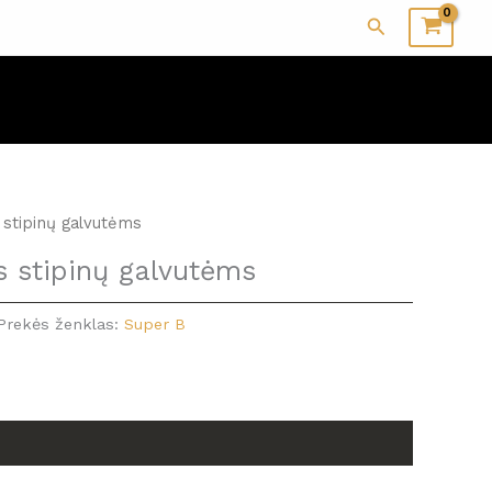
Paieška
 stipinų galvutėms
s stipinų galvutėms
Prekės ženklas:
Super B