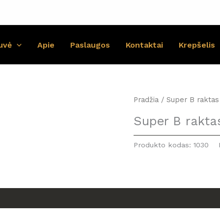
uvė
Apie
Paslaugos
Kontaktai
Krepšelis
Pradžia
/ Super B raktas
Super B rakta
Produkto kodas:
1030