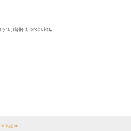
e yra įsigiję šį produktą.
r sąlygos