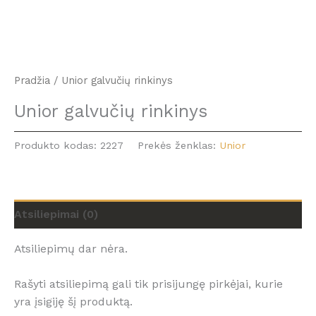
Pradžia
/ Unior galvučių rinkinys
Unior galvučių rinkinys
Produkto kodas:
2227
Prekės ženklas:
Unior
Atsiliepimai (0)
Atsiliepimų dar nėra.
Rašyti atsiliepimą gali tik prisijungę pirkėjai, kurie
yra įsigiję šį produktą.