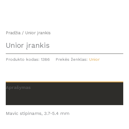
Pradžia
/ Unior įrankis
Unior įrankis
Produkto kodas:
1386
Prekės ženklas:
Unior
Aprašymas
Atsiliepimai (0)
Mavic stipinams, 3.7-5.4 mm