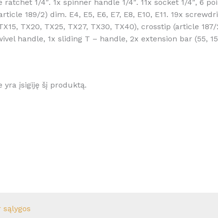
tchet 1/4″. 1x spinner handle 1/4″. 11x socket 1/4″, 6 point (
(article 189/2) dim. E4, E5, E6, E7, E8, E10, E11. 19x screwdr
 TX15, TX20, TX25, TX27, TX30, TX40), crosstip (article 187/
swivel handle, 1x sliding T – handle, 2x extension bar (55, 1
e yra įsigiję šį produktą.
r sąlygos