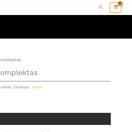
Paieška
komplektas
 komplektas
rekės ženklas:
Unior