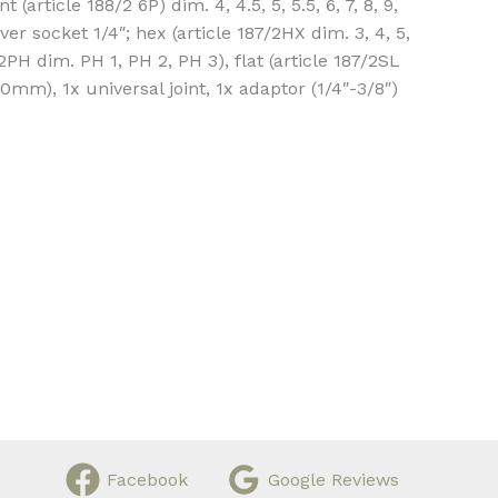
article 188/2 6P) dim. 4, 4.5, 5, 5.5, 6, 7, 8, 9,
iver socket 1/4″; hex (article 187/2HX dim. 3, 4, 5,
2PH dim. PH 1, PH 2, PH 3), flat (article 187/2SL
50mm), 1x universal joint, 1x adaptor (1/4″-3/8″)
Facebook
Google Reviews