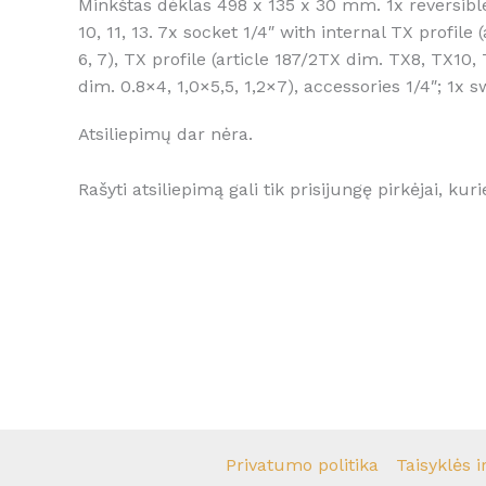
Minkštas dėklas 498 x 135 x 30 mm. 1x reversible ra
10, 11, 13. 7x socket 1/4″ with internal TX profile 
6, 7), TX profile (article 187/2TX dim. TX8, TX10,
dim. 0.8×4, 1,0×5,5, 1,2×7), accessories 1/4″; 1x 
Atsiliepimų dar nėra.
Rašyti atsiliepimą gali tik prisijungę pirkėjai, kuri
Privatumo politika
Taisyklės i