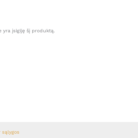
e yra įsigiję šį produktą.
r sąlygos