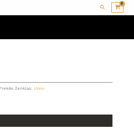
Paieška
Prekės ženklas:
Unior