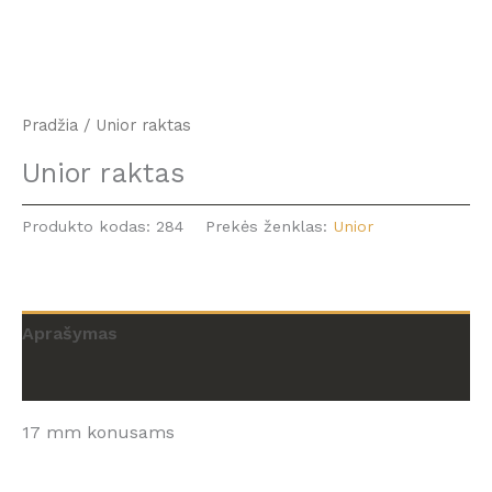
Pradžia
/ Unior raktas
Unior raktas
Produkto kodas:
284
Prekės ženklas:
Unior
Aprašymas
Atsiliepimai (0)
17 mm konusams