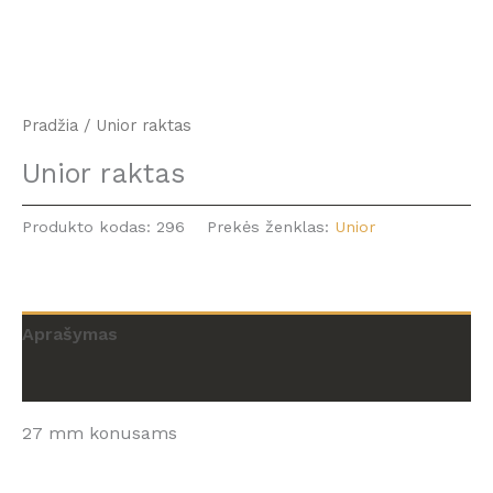
Pradžia
/ Unior raktas
Unior raktas
Produkto kodas:
296
Prekės ženklas:
Unior
Aprašymas
Atsiliepimai (0)
27 mm konusams