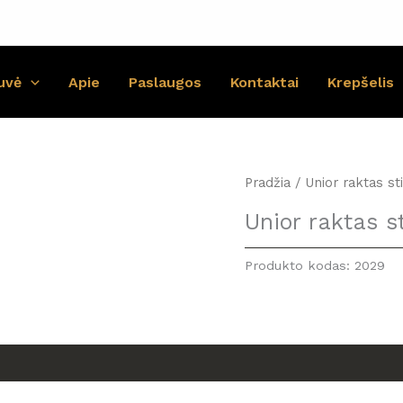
uvė
Apie
Paslaugos
Kontaktai
Krepšelis
Pradžia
/ Unior raktas st
Unior raktas s
Produkto kodas:
2029