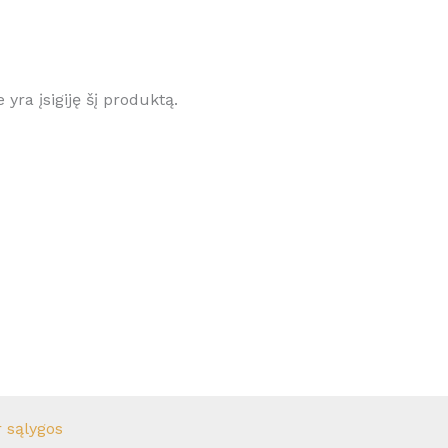
e yra įsigiję šį produktą.
r sąlygos