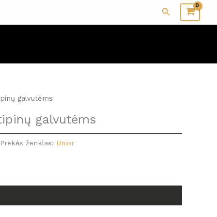
Paieška
ipinų galvutėms
tipinų galvutėms
Prekės ženklas:
Unior