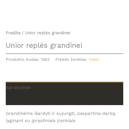
Pradžia
/ Unior replės grandinei
Unior replės grandinei
Produkto kodas:
1382
Prekės ženklas:
Unior
Aprašymas
Atsiliepimai (0)
Grandinėms išardyti ir sujungti, paspartina darbą
lyginant su įprastiniais įrankiais