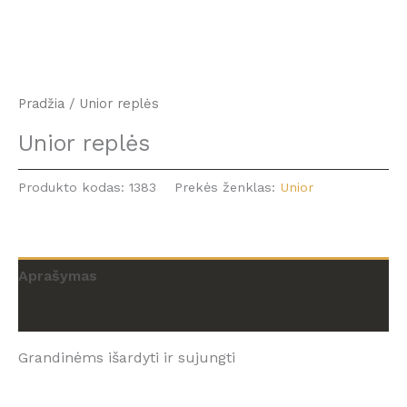
Pradžia
/ Unior replės
Unior replės
Produkto kodas:
1383
Prekės ženklas:
Unior
Aprašymas
Atsiliepimai (0)
Grandinėms išardyti ir sujungti