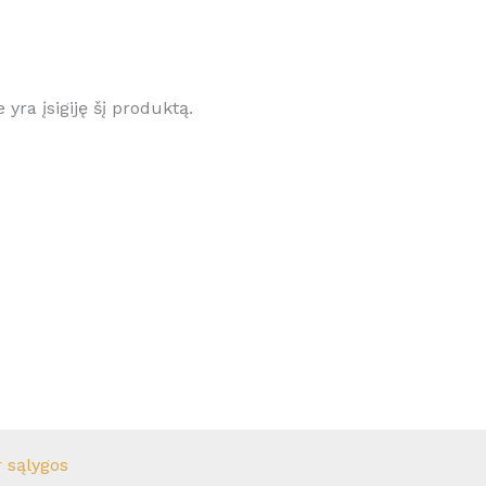
e yra įsigiję šį produktą.
r sąlygos