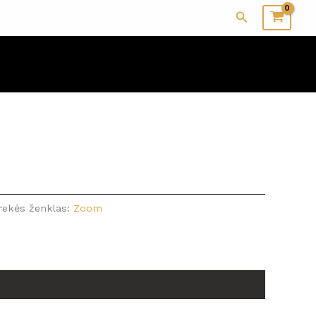
Paieška
rekės ženklas:
Zoom