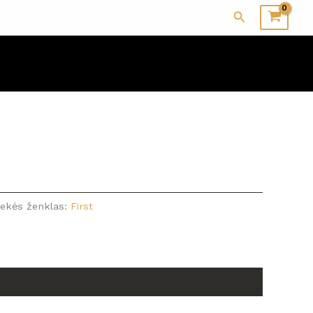
Paieška
rekės ženklas:
First