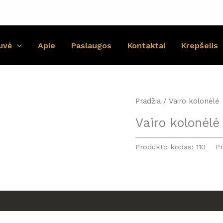
uvė
Apie
Paslaugos
Kontaktai
Krepšelis
Pradžia
/ Vairo kolonėlė
Vairo kolonėlė
Produkto kodas:
110
P