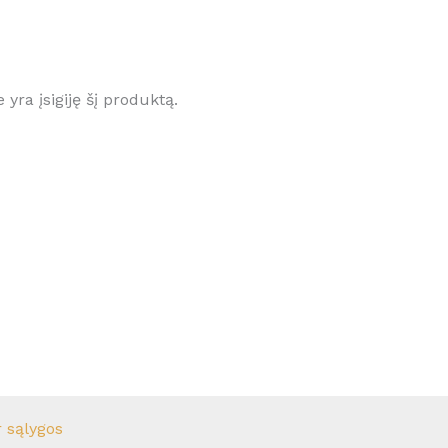
e yra įsigiję šį produktą.
r sąlygos