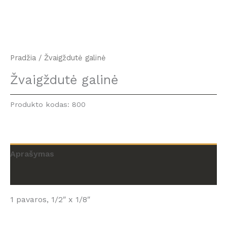
Pradžia
/ Žvaigždutė galinė
Žvaigždutė galinė
Produkto kodas:
800
Aprašymas
Atsiliepimai (0)
1 pavaros, 1/2″ x 1/8″